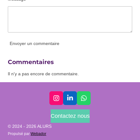
Envoyer un commentaire
Commentaires
Il n'y a pas encore de commentaire.
I
L
W
n
i
h
s
n
a
Contactez nous
t
k
t
a
e
s
© 2024 - 2026 ALURS
g
d
A
Propulsé par
Webador