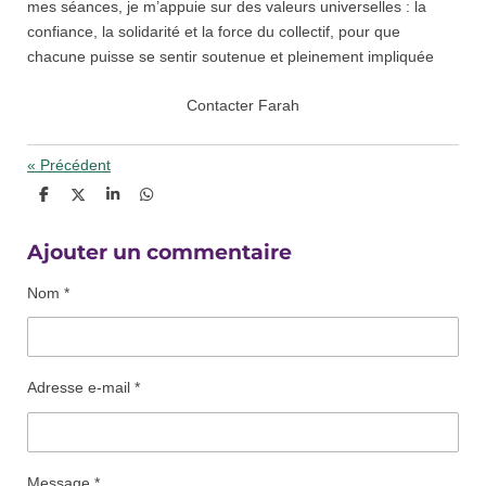
mes séances, je m’appuie sur des valeurs universelles : la
confiance, la solidarité et la force du collectif, pour que
chacune puisse se sentir soutenue et pleinement impliquée
Contacter Farah
«
Précédent
P
P
P
P
a
a
a
a
r
r
r
r
t
t
t
t
Ajouter un commentaire
a
a
a
a
g
g
g
g
Nom *
e
e
e
e
r
r
r
r
Adresse e-mail *
Message *